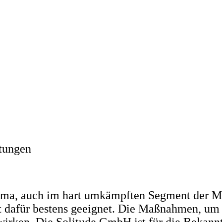
tungen
hema, auch im hart umkämpften Segment der Mo
 dafür bestens geeignet. Die Maßnahmen, um
t wirken. Die Solitude GmbH ist für die Bekan